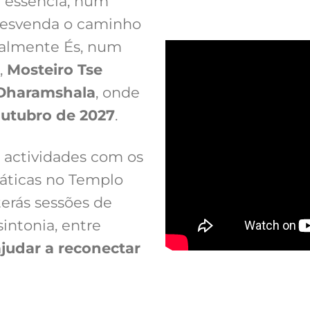
a essência, num
 desvenda o caminho
almente És, num
,
Mosteiro Tse
Dharamshala
, onde
 Outubro de 2027
.
 actividades com os
áticas no Templo
terás sessões de
intonia, entre
ajudar a reconectar