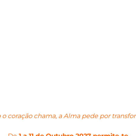
o coração chama, a Alma pede por transf
De
1
a 11 de Outubro 2027 permite-te