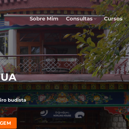
Sobre Mim
Consultas
Cursos
TUA
iro budista
AGEM