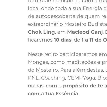
Retiro de reencontro com a tu
local onde toda a sua Energia
de autodescoberta de quem re
extraordinário Mosteiro Budista
Chok Ling
, em
Macleod Ganj
,
ficaremos
10 dias
, de
1 a 11 de
Neste retiro participaremos em
Monges, como meditações e pr
do Mosteiro. Para além destas, 
PNL, Coaching, CEMI, Yoga, Bios
outras, com o
propósito de te 
com a tua Essência
.